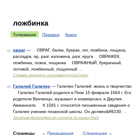
ложбинка
Толкование
Перевод
Книги
овраг
— ОВРАГ, балка, буерак, лог, ложбина, лощина,
41
распадок, яр, разг. изложина, разг. яруга ОВРАЖЕК,
ложбинка, ложок, лощинка ОВРАЖНЫЙ, буерачный,
логовой, ложбинный, лощинный …
Словарь-тезаурус синонимов русской речи
Галилей Галилео
— Галилео Галилей: жизнь и творчество
42
Галилео Галилей родился в Пизе 15 февраля 1564 г. Его
родители Винченцо, музыкант и коммерсант, и Джулия
Амманнати. К 1581 г. относятся письменные сведения о
Галилее ученике пизанской школы. Он должен&#8230; …
Западная философия от истоков до наших дней
Страницы
←
Предыдущая
Следующая
→